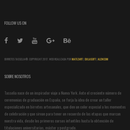
FOLLOW US ON
BIRRETES TASSELIA®. COPYRIGHT 2017. WEB REALIZADA POR
MATIZART
|
DULASOFT
|
ALENCOM
SOBRE NOSOTROS
Tasselia nace de un inspirador viaje a Nueva York. Ante el creciente número de
ceremonias de graduación en España, se forja la idea de crear un taller
especializado en birretes artesanales, que den un color especial a los momentos
de celebración y que sirvan para tener un recuerdo de las etapas que marcan
nuestra vida, desde los primeros cursos infantiles hasta la obtención de
titulaciones universitarias, máster y postgrado.