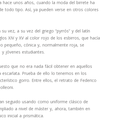
ta hace unos años, cuando la moda del birrete ha
e todo tipo. Así, ya pueden verse en otros colores
a su vez, a su vez del griego “pyrrós” y del latín
los XIV y XV al color rojo de los esbirros, que hacía
ño pequeño, cónica y, normalmente roja, se
 y jóvenes estudiantes.
puesto que no era nada fácil obtener en aquellos
ra escarlata. Prueba de ello lo tenemos en los
rístico gorro. Entre ellos, el retrato de Federico
lleoni.
e han seguido usando como uniforme clásico de
mpliado a nivel de máster y, ahora, también en
co inicial a prismática.