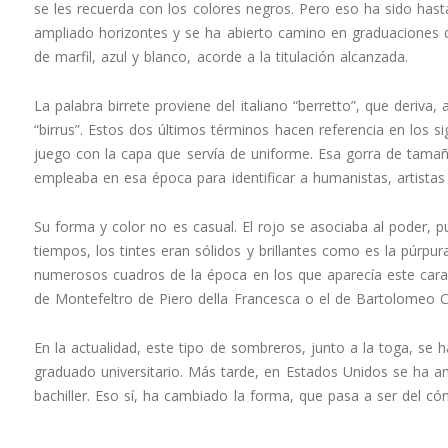
se les recuerda con los colores negros. Pero eso ha sido has
ampliado horizontes y se ha abierto camino en graduaciones d
de marfil, azul y blanco, acorde a la titulación alcanzada.
La palabra birrete proviene del italiano “berretto”, que deriva, 
“birrus”. Estos dos últimos términos hacen referencia en los sig
juego con la capa que servía de uniforme. Esa gorra de tama
empleaba en esa época para identificar a humanistas, artistas
Su forma y color no es casual. El rojo se asociaba al poder, 
tiempos, los tintes eran sólidos y brillantes como es la púrpu
numerosos cuadros de la época en los que aparecía este caracte
de Montefeltro de Piero della Francesca o el de Bartolomeo Co
En la actualidad, este tipo de sombreros, junto a la toga, s
graduado universitario. Más tarde, en Estados Unidos se ha a
bachiller. Eso sí, ha cambiado la forma, que pasa a ser del cóni