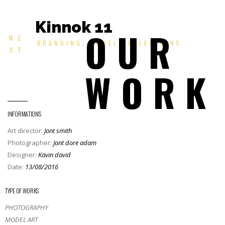
Kinnok 11
OUR
NE
BRANDING
,
MODEL COLLECTIONS
XT
WORK
INFORMATIONS
Art director:
Jont smith
Photographer:
Jont dore adam
Designer:
Kavin david
Date:
13/08/2016
TYPE OF WORKS
PHOTOGRAPHY
MODEL ART